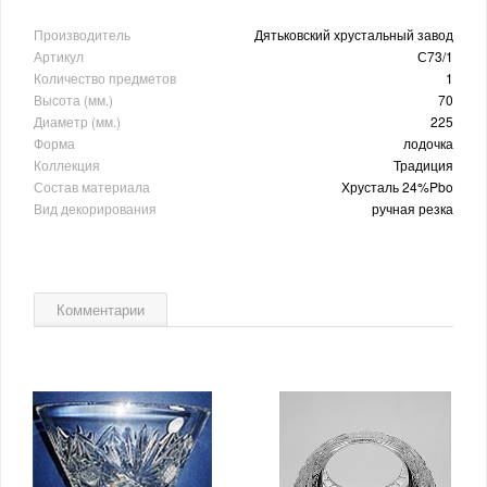
Производитель
Дятьковский хрустальный завод
Артикул
С73/1
Количество предметов
1
Высота (мм.)
70
Диаметр (мм.)
225
Форма
лодочка
Коллекция
Традиция
Состав материала
Хрусталь 24%Pbo
Вид декорирования
ручная резка
Комментарии