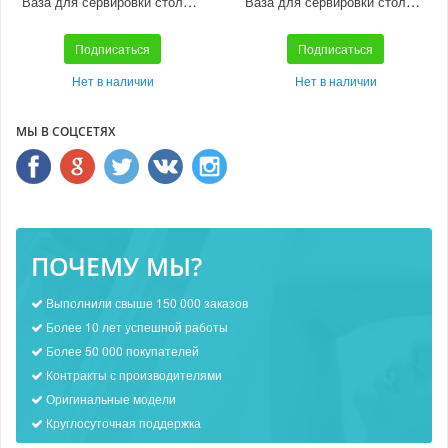
Ваза для сервировки стола 3В 10290 3 1000/31
Ваза для сервировки стола "Золушка" большая С663
Подписаться
Подписаться
Нет в наличии
Нет в наличии
МЫ В СОЦСЕТЯХ
ПОЧЕМУ МЫ?
Выполнили свыше 150 000 заказов
Более 10 лет успешной работы
Более 50 000 покупателей
Контракты с производителями
Оригинальные модели
Круглосуточная поддержка