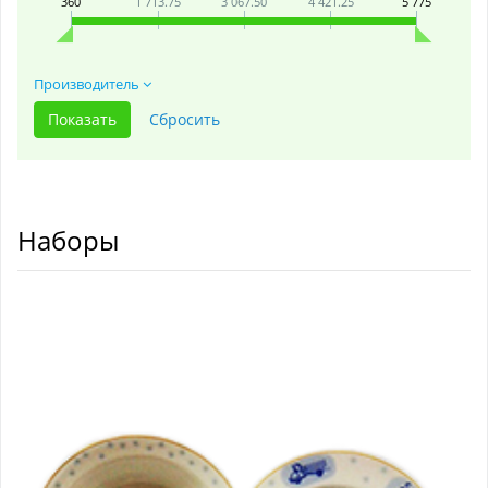
360
1 713.75
3 067.50
4 421.25
5 775
Производитель
Наборы