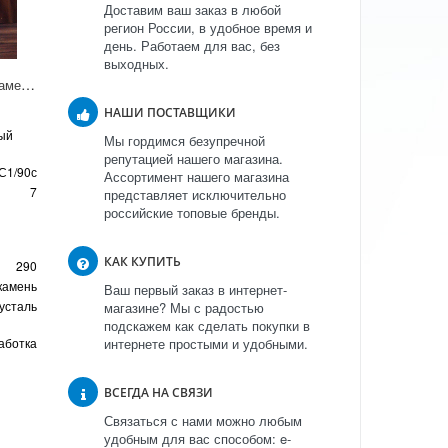
Доставим ваш заказ в любой
регион России, в удобное время и
день. Работаем для вас, без
выходных.
Аперитив на плитке "Камень" С1/90 С1/90с
НАШИ ПОСТАВЩИКИ
ный
Мы гордимся безупречной
репутацией нашего магазина.
С1/90с
Ассортимент нашего магазина
7
представляет исключительно
российские топовые бренды.
КАК КУПИТЬ
290
камень
Ваш первый заказ в интернет-
усталь
магазине? Мы с радостью
подскажем как сделать покупки в
аботка
интернете простыми и удобными.
ВСЕГДА НА СВЯЗИ
Связаться с нами можно любым
удобным для вас способом: e-