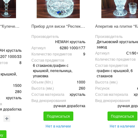
Прибор для вина "Купеческий" 6207 1000/33
Прибор для виски "Респект" 6280 1000/177
Производитель
Производитель
НЕМАН хрусталь
Дятьковский хрусталь
завод
Артикул
6280 1000/177
Н хрусталь
Артикул
С1/90 
Количество предметов
9
207 1000/33
Количество предметов
Состав предметов
етов
8
6 стаканов,графин с
Состав предметов
крышкой, пепельница,
графин с крышкой, 6
 крышкой,
упаковка
стаканов
Объем (Мл.)
1000
Высота (мм.)
1500
Высота (мм.)
260
Рисунок
280
Состав материала
хрусталь
Состав материала
хр
а
хрусталь
Вид декорирования
Вид декорирования
ия
ручная доработка
ручная дор
я доработка
Подписаться
Подписаться
Нет в наличии
Нет в наличии
ну