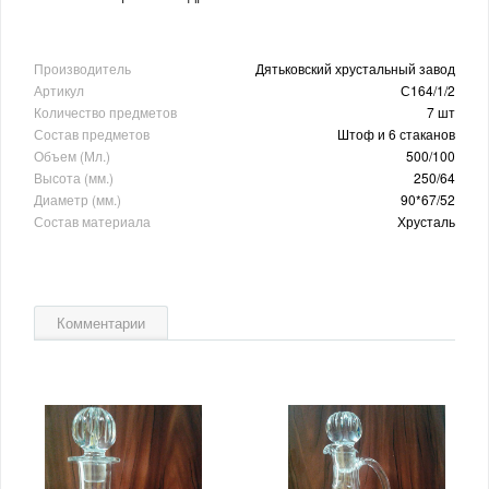
Производитель
Дятьковский хрустальный завод
Артикул
С164/1/2
Количество предметов
7 шт
Состав предметов
Штоф и 6 стаканов
Объем (Мл.)
500/100
Высота (мм.)
250/64
Диаметр (мм.)
90*67/52
Состав материала
Хрусталь
Комментарии