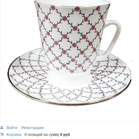
Войти
Регистрация
Корзина
0 позиций
на сумму
0 руб
Чашка с блюдцем Майская "Розовая сетка"