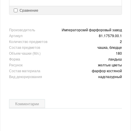
Сравнение
Производитель
Императорский фарфоровый завод
Артикул
81.17579.00.1
Количество предметов
2
Состав предметов
чашка, блюдце
Объем чашки (Мл.)
180
Форма
ландыш
Рисунок
желтые цветы
Состав материала
фарфор костяной
Вид декорирования
надглазурный
Комментарии