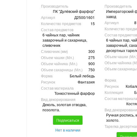
Производитель
Производитель
ПК "Дулёвский фарфор"
Императорский 
завод
Артикул
Д2500/1601
Артикул
8
Количество предметов
15
Количество предм
Состав предметов
6 чайных пар, чайник
Состав предметов
заварочный и сахарница,
6 чайных пар, ча
сливочник
заварочный, саха
десертных тарел
Сливочник (мм)
300
Объем чашки (Мл.
Объем чашки (Мл.)
275
Объем чайника (М
Объем чайника (Мл.)
900
Объем сахарницы 
Объем сахарницы (Мл.)
750
Форма
Белый лебедь
Форма
Рисунок
Фантазия
Рисунок
Кобал
Состав материала
Коллекция
Б
Тонкостенный фарфор
Состав материал
Вид декорирования
Костя
Деколь, золотая отводка,
позолота.
Вид декорирован
Ручная роспись, 
Подписаться
золото.
Тарелка десертна
Нет в наличии
Подписат