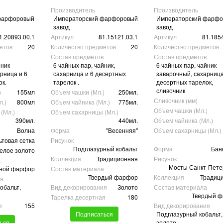
Производитель
Производитель
фарфоровый
Императорский фарфоровый
Императорский фарф
завод
завод
1.20893.00.1
Артикул
81.15121.03.1
Артикул
81.185
етов
20
Количество предметов
20
Количество предметов
Состав предметов
Состав предметов
йник
6 чайных пар, чайник,
6 чайных пар, чайник
рница и 6
сахарница и 6 десертных
заварочный, сахарница
ок.
тарелок .
десертных тарелок,
сливочник
)
155мл
Объем чашки (Мл.)
250мл.
Сливочник (мм)
л.)
800мл
Объем чайника (Мл.)
775мл.
Объем чашки (Мл.)
(Мл.)
Объем сахарницы (Мл.)
390мл.
440мл.
Объем чайника (Мл.)
Волна
Форма
"Весенняя"
Объем сахарницы (Мл.)
ьтовая сетка
Рисунок
Подглазурный кобальт
Форма
Бан
елое золото
Коллекция
Традиционная
Рисунок
а
Мосты Санкт-Пете
ной фарфор
Состав материала
Твердый фарфор
Коллекция
Традиц
ия
кобальт,
Вид декорирования
Золото
Состав материала
Твердый 
Тарелка десертная
180
я
155
Вид декорирования
Подписаться
Подглазурный кобальт,
ься
золото.