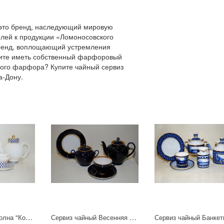
это бренд, наследующий мировую
елей к продукции «Ломоносовского
бренд, воплощающий устремления
ите иметь собственный фарфоровый
ского фарфора? Купите чайный сервиз
а-Дону.
Сервиз чайный Волна "Кобальтовая сетка" 6/20
Сервиз чайный Весенняя "Ночь" 6/20