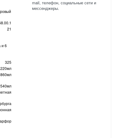
mail, телефон, социальные сети и
мессенджеры.
оровый
48.00.1
21
 и 6
325
220мл
860мл
540мл
кетная
рбурга
ионная
фарфор