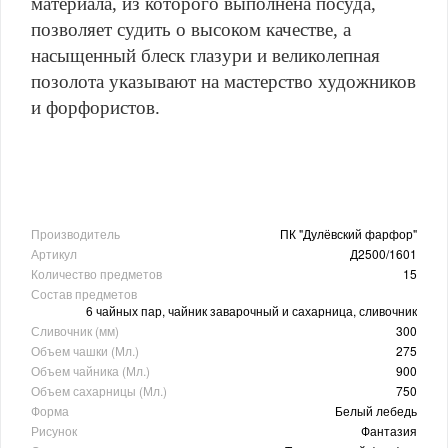
материала, из которого выполнена посуда,
позволяет судить о высоком качестве, а
насыщенный блеск глазури и великолепная
позолота указывают на мастерство художников
и форфористов.
Производитель
ПК "Дулёвский фарфор"
Артикул
Д2500/1601
Количество предметов
15
Состав предметов
6 чайных пар, чайник заварочный и сахарница, сливочник
Сливочник (мм)
300
Объем чашки (Мл.)
275
Объем чайника (Мл.)
900
Объем сахарницы (Мл.)
750
Форма
Белый лебедь
Рисунок
Фантазия