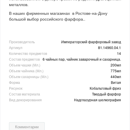
металлов.
В наших фирменных магазинах в Ростове-на-Дону
большой выбор российского фарфора..
Производитель
Императорский фарфоровый завод
Артикул
81.14960.04.1
Количество предметов
14
Состав предметов
6 чайных пар, чайник заварочный и сахарница.
Объем чашки (Мл.)
200мл
Объем чайника (Мл.)
775мл
Объем сахарницы (Мл.)
440мл
Форма
Витая
Рисунок
Кобальтовый фриз
Состав материала
Твердый фарфор
Вид декорирования
Надглазурная шелкография
Комментарии