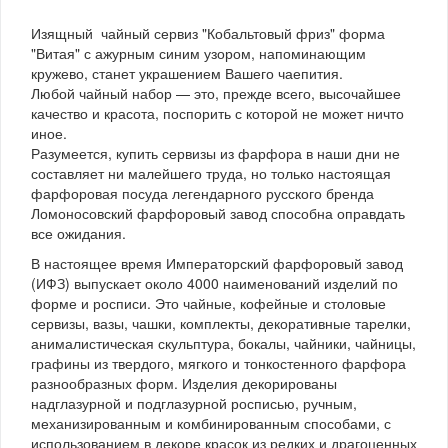
Изящный чайный сервиз "Кобальтовый фриз" форма
"Витая" с ажурным синим узором, напоминающим
кружево, станет украшением Вашего чаепития.
Любой чайный набор — это, прежде всего, высочайшее
качество и красота, поспорить с которой не может ничто
иное.
Разумеется, купить сервизы из фарфора в наши дни не
составляет ни малейшего труда, но только настоящая
фарфоровая посуда легендарного русского бренда
Ломоносовский фарфоровый завод способна оправдать
все ожидания.
В настоящее время Императорский фарфоровый завод
(ИФЗ) выпускает около 4000 наименований изделий по
форме и росписи. Это чайные, кофейные и столовые
сервизы, вазы, чашки, комплекты, декоративные тарелки,
анималистическая скульптура, бокалы, чайники, чайницы,
графины из твердого, мягкого и тонкостенного фарфора
разнообразных форм. Изделия декорированы
надглазурной и подглазурной росписью, ручным,
механизированным и комбинированным способами, с
использованием в декоре красок из редких и драгоценных