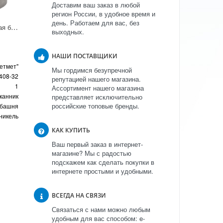
Доставим ваш заказ в любой
регион России, в удобное время и
день. Работаем для вас, без
Подстаканник "Спасская башня" никелированный с чернью
выходных.
НАШИ ПОСТАВЩИКИ
етмет"
Мы гордимся безупречной
408-32
репутацией нашего магазина.
1
Ассортимент нашего магазина
канник
представляет исключительно
российские топовые бренды.
 башня
никель
КАК КУПИТЬ
Ваш первый заказ в интернет-
магазине? Мы с радостью
подскажем как сделать покупки в
интернете простыми и удобными.
ВСЕГДА НА СВЯЗИ
Связаться с нами можно любым
удобным для вас способом: e-