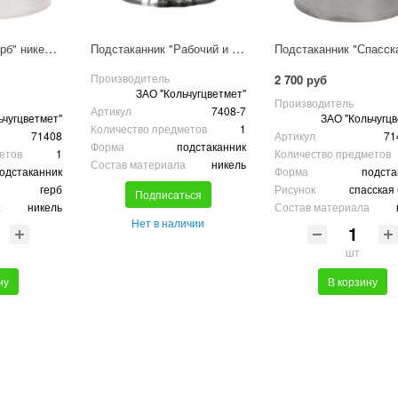
Подстаканник "Герб" никелированный с чернью
Подстаканник "Рабочий и колхозница" никелированный с чернью
Производитель
2 700 руб
ЗАО "Кольчугцветмет"
Производитель
Артикул
7408-7
ьчугцветмет"
ЗАО "Кольчугцв
Количество предметов
1
71408
Артикул
71
Форма
подстаканник
етов
1
Количество предметов
Состав материала
никель
одстаканник
Форма
подста
герб
Рисунок
спасская
Подписаться
а
никель
Состав материала
Нет в наличии
шт
ну
В корзину