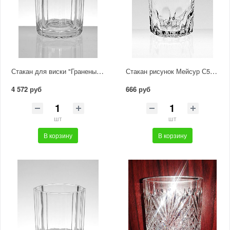
Стакан для виски "Граненый" с доработкой С464/1
Стакан рисунок Мейсур С566/2
4 572 руб
666 руб
шт
шт
В корзину
В корзину