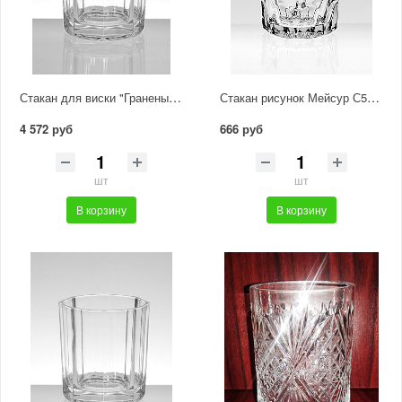
Стакан для виски "Граненый" с доработкой С464/1
Стакан рисунок Мейсур С566/2
4 572 руб
666 руб
шт
шт
В корзину
В корзину