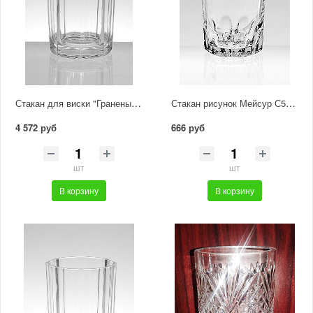
Стакан для виски "Граненый" с доработкой С464/1
Стакан рисунок Мейсур С566/2
4 572 руб
666 руб
шт
шт
В корзину
В корзину