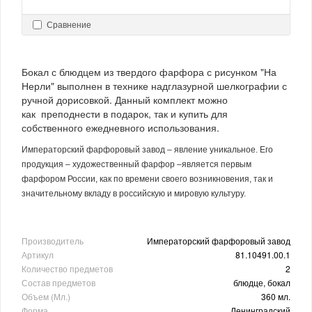
Сравнение
Бокал с блюдцем из твердого фарфора с рисунком "На
Нерли" выполнен в технике надглазурной шелкографии с
ручной дорисовкой. Данный комплект можно
как преподнести в подарок, так и купить для
собственного ежедневного использования.
Императорский фарфоровый завод – явление уникальное. Его
продукция – художественный фарфор –является первым
фарфором России, как по времени своего возникновения, так и
значительному вкладу в российскую и мировую культуру.
Производитель
Императорский фарфоровый завод
Артикул
81.10491.00.1
Количество предметов
2
Состав предметов
блюдце, бокал
Объем (Мл.)
360 мл.
Форма
Ленинградский