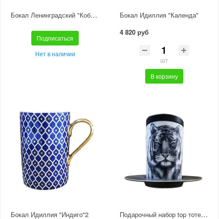
Бокал Ленинградский "Кобальтовые полосы"
Бокал Идиллия "Календа"
4 820 руб
Подписаться
Нет в наличии
шт
В корзину
Подарочный набор top тотем Тигр
Бокал Идиллия "Индиго"2