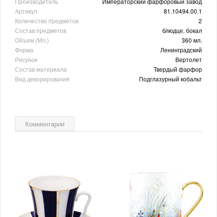
Производитель
Императорский фарфоровый завод
Артикул
81.10494.00.1
Количество предметов
2
Состав предметов
блюдце, бокал
Объем (Мл.)
360 мл.
Форма
Ленинградский
Рисунок
Вертолет
Состав материала
Твердый фарфор
Вид декорирования
Подглазурный кобальт
Комментарии