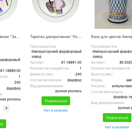
Тарелка декоративная "Зара"
Тарелка декоративная "Лола"
Производитель
Производитель
Императорский фарфоровый
Императорский фарф
завод
завод
фарфоровый
Артикул
81.18891.00
Артикул
80.502
Количество предметов
1
Количество предметов
81.18889.00
Диаметр (мм.)
240
Высота (мм.)
етов
1
Состав материала
фарфор
Форма
ам
240
Вид декорирования
Рисунок
кобальтовая
а
фарфор
ручная роспись
Состав материала
ия
фарфор т
ная роспись
Подписаться
Вид декорирования
ручная 
Нет в наличии
Подписаться
ну
Нет в наличии