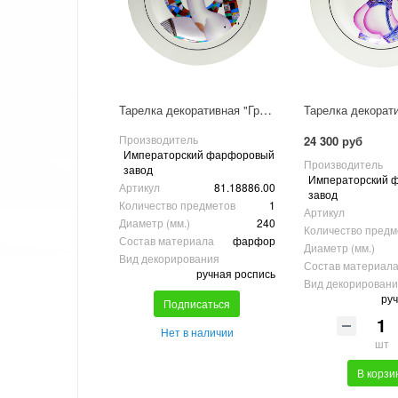
Тарелка декоративная "Грусть-тоска"
Производитель
24 300 руб
Императорский фарфоровый
Производитель
завод
Императорский 
Артикул
81.18886.00
завод
Количество предметов
1
Артикул
Диаметр (мм.)
240
Количество предм
Состав материала
фарфор
Диаметр (мм.)
Вид декорирования
Состав материал
ручная роспись
Вид декорирован
руч
Подписаться
Нет в наличии
шт
В корзи