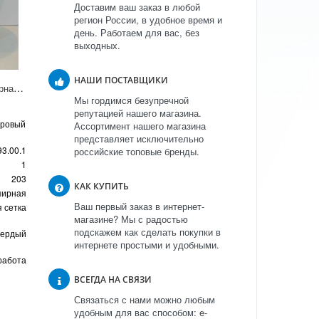
Доставим ваш заказ в любой
регион России, в удобное время и
день. Работаем для вас, без
выходных.
НАШИ ПОСТАВЩИКИ
Ваза для цветов Ампирная "Кобальтовая сетка"
Мы гордимся безупречной
репутацией нашего магазина.
оровый
Ассортимент нашего магазина
представляет исключительно
93.00.1
российские топовые бренды.
1
203
КАК КУПИТЬ
пирная
Ваш первый заказ в интернет-
 сетка
магазине? Мы с радостью
подскажем как сделать покупки в
вердый
интернете простыми и удобными.
работа
ВСЕГДА НА СВЯЗИ
Связаться с нами можно любым
удобным для вас способом: e-