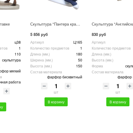
Скульптура "Пантера крадется"
тавке
5 856 руб
830 руб
ц38
Артикул
Ц165
Артикул
етов
1
Количество предметов
1
Количество предметов
110
Длина (мм.)
180
Длина (мм.)
скульптура
Ширина (мм.)
50
Высота (мм.)
а
Высота (мм.)
150
Форма
скул
рфор мягкий
Состав материала
Состав материала
ия
фарфор бисквитный
фарфор 
чная работа
шт
шт
В корзину
В корзину
ну