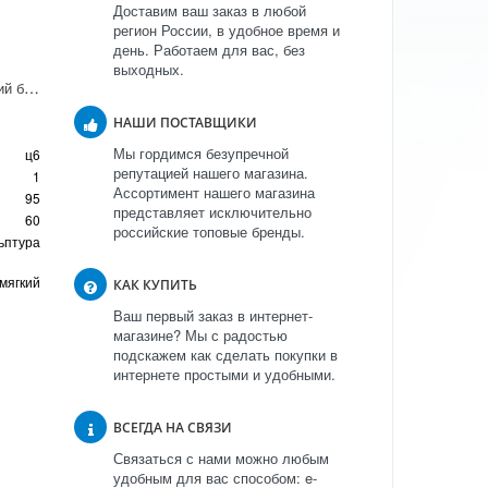
Доставим ваш заказ в любой
регион России, в удобное время и
день. Работаем для вас, без
выходных.
Скульптура "Английский бульдог"
НАШИ ПОСТАВЩИКИ
Мы гордимся безупречной
ц6
репутацией нашего магазина.
1
Ассортимент нашего магазина
95
представляет исключительно
60
российские топовые бренды.
ьптура
мягкий
КАК КУПИТЬ
Ваш первый заказ в интернет-
магазине? Мы с радостью
подскажем как сделать покупки в
интернете простыми и удобными.
ВСЕГДА НА СВЯЗИ
Связаться с нами можно любым
удобным для вас способом: e-