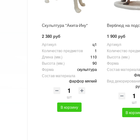
Скульптура "Акита-Ину"
Верблюд на подс
2 380 руб
1 900 руб
Артикул
ц1
Артикул
Количество предметов
1
Количество предм
Длина (мм.)
110
Высота (мм.)
Высота (мм.)
90
Форма
Форма
скульптура
Состав материал
фа
Состав материала
фарфор мягкий
Вид декорирован
ру
шт
шт
В корзину
В корзи