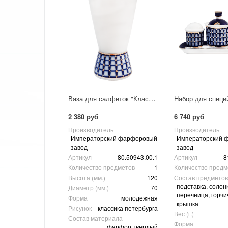
Ваза для салфеток "Классика Петербурга"
2 380 руб
6 740 руб
Производитель
Производитель
Императорский фарфоровый
Императорский 
завод
завод
Артикул
80.50943.00.1
Артикул
8
Количество предметов
1
Количество предм
Высота (мм.)
120
Состав предметов
подставка, солонк
Диаметр (мм.)
70
перечница, горчи
Форма
молодежная
крышка
Рисунок
классика петербурга
Вес (г.)
Состав материала
Форма
фарфор твердый