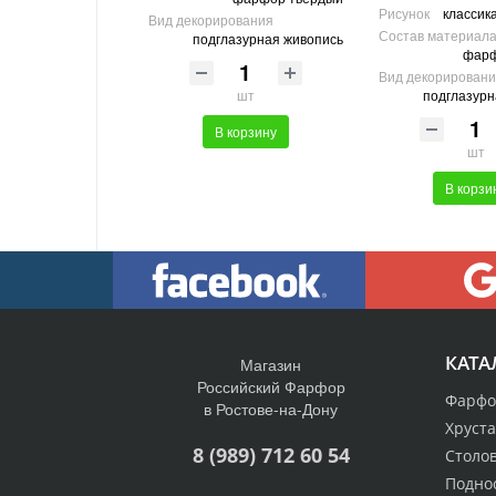
Рисунок
классик
Вид декорирования
Состав материал
подглазурная живопись
фарф
Вид декорирован
подглазурн
шт
В корзину
шт
В корзи
КАТА
Магазин
Российский Фарфор
Фарфо
в Ростове-на-Дону
Хруст
8 (989) 712 60 54
Столо
Подно