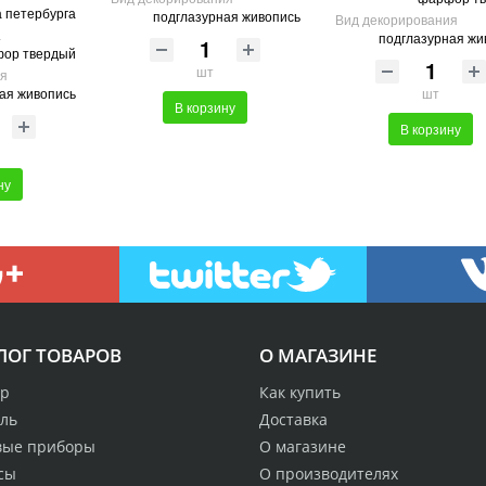
а петербурга
подглазурная живопись
Вид декорирования
а
подглазурная жи
ор твердый
шт
ия
ая живопись
шт
В корзину
В корзину
ну
ЛОГ ТОВАРОВ
О МАГАЗИНЕ
р
Как купить
аль
Доставка
вые приборы
О магазине
сы
О производителях