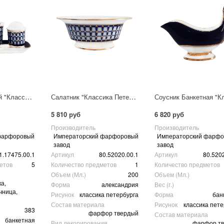
Набор для специй "Классика Петербурга"
Салатник "Классика Петербурга"
5 810 руб
6 820 руб
Производитель
Производитель
фарфоровый
Императорский фарфоровый
Императорский фарф
завод
завод
1.17475.00.1
Артикул
80.52020.00.1
Артикул
80.520
етов
5
Количество предметов
1
Количество предметов
Объем (Мл.)
200
Объем (Мл.)
а,
Форма
александрия
Вес (г.)
чница,
Рисунок
классика петербурга
Форма
бан
Состав материала
Рисунок
классика пете
383
фарфор твердый
Состав материала
банкетная
Вид декорирования
фарфор т