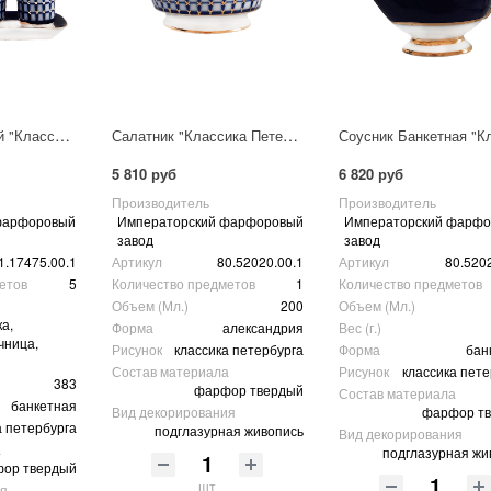
Набор для специй "Классика Петербурга"
Салатник "Классика Петербурга"
5 810 руб
6 820 руб
Производитель
Производитель
фарфоровый
Императорский фарфоровый
Императорский фарф
завод
завод
1.17475.00.1
Артикул
80.52020.00.1
Артикул
80.520
етов
5
Количество предметов
1
Количество предметов
Объем (Мл.)
200
Объем (Мл.)
а,
Форма
александрия
Вес (г.)
чница,
Рисунок
классика петербурга
Форма
бан
Состав материала
Рисунок
классика пете
383
фарфор твердый
Состав материала
банкетная
Вид декорирования
фарфор т
а петербурга
подглазурная живопись
Вид декорирования
а
подглазурная жи
ор твердый
шт
ия