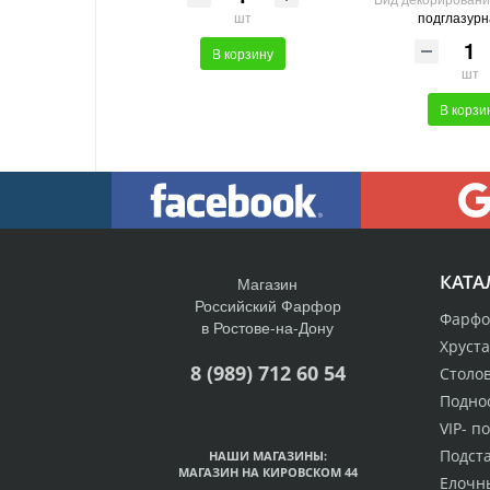
подглазурн
шт
В корзину
шт
В корзи
КАТА
Магазин
Российский Фарфор
Фарфо
в Ростове-на-Дону
Хруст
8 (989) 712 60 54
Столо
Подно
VIP- п
Подст
НАШИ МАГАЗИНЫ:
МАГАЗИН НА КИРОВСКОМ 44
Елочн