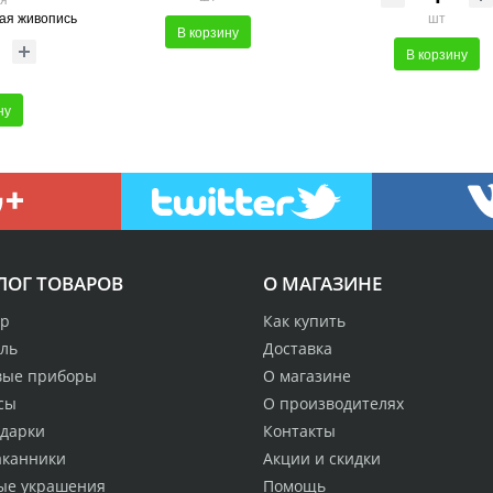
ая живопись
шт
В корзину
В корзину
ну
ЛОГ ТОВАРОВ
О МАГАЗИНЕ
р
Как купить
аль
Доставка
вые приборы
О магазине
сы
О производителях
одарки
Контакты
аканники
Акции и скидки
ые украшения
Помощь