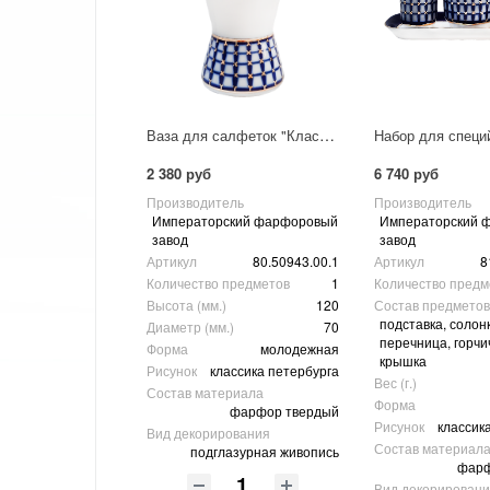
Ваза для салфеток "Классика Петербурга"
2 380 руб
6 740 руб
Производитель
Производитель
Императорский фарфоровый
Императорский 
завод
завод
Артикул
80.50943.00.1
Артикул
8
Количество предметов
1
Количество предм
Высота (мм.)
120
Состав предметов
подставка, солонк
Диаметр (мм.)
70
перечница, горчи
Форма
молодежная
крышка
Рисунок
классика петербурга
Вес (г.)
Состав материала
Форма
фарфор твердый
Рисунок
классик
Вид декорирования
Состав материал
подглазурная живопись
фарф
Вид декорирован