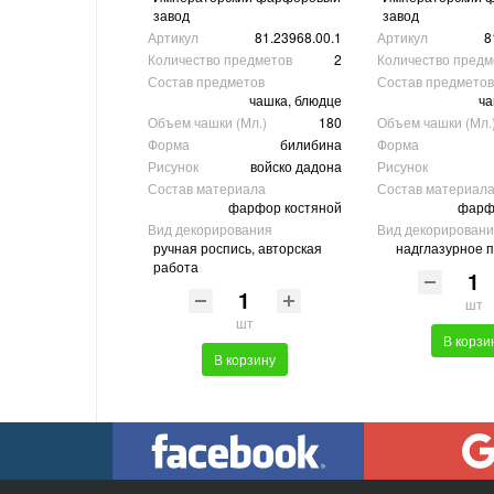
завод
завод
Артикул
81.23968.00.1
Артикул
8
Количество предметов
2
Количество предм
Состав предметов
Состав предметов
чашка, блюдце
ча
Объем чашки (Мл.)
180
Объем чашки (Мл.
Форма
билибина
Форма
Рисунок
войско дадона
Рисунок
Состав материала
Состав материал
фарфор костяной
фарф
Вид декорирования
Вид декорирован
ручная роспись, авторская
надглазурное 
работа
шт
шт
В корзи
В корзину