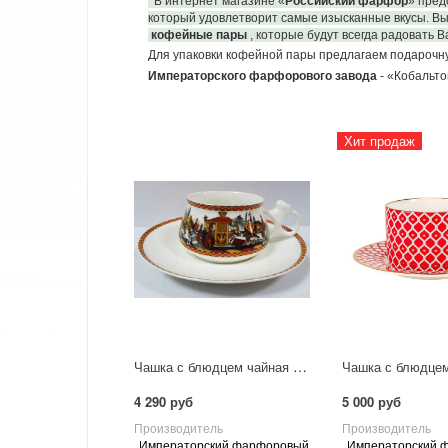
В интернет магазине «
Российский фарфор
» пред
который удовлетворит самые изысканные вкусы. Вы
кофейные пары
, которые будут всегда радовать В
Для упаковки кофейной пары предлагаем подарочн
Императорского фарфорового завода
- «Кобальто
Хит продаж
Чашка с блюдцем чайная Билибина "Войско Дадона"
4 290 руб
5 000 руб
Производитель
Производитель
Императорский фарфоровый
Императорский 