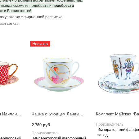
ставлен огромный ассортимент кофейных пар,
 всегда сможете подобрать и
приобрести
ас и Ваших гостей.
ую упаковку
с фирменной росписью
вая сетка».
Новинка
Чашка с блюдцем Идиллия "Скарлетт 1"
Чашка с блюдцем Ландыш "Обруч"
Производитель
2 750 руб
Императорский фарф
Производитель
завод
фарфоровый
Императорский фарфоровый