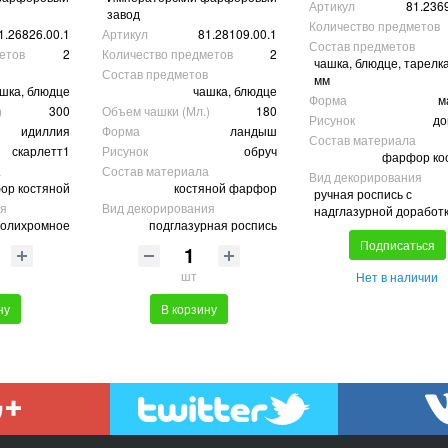
Артикул
81.236
завод
Количество предметов
1.26826.00.1
Артикул
81.28109.00.1
Состав предметов
етов
2
Количество предметов
2
чашка, блюдце, тарелк
Состав предметов
мм
шка, блюдце
чашка, блюдце
Форма
м
)
300
Объем чашки (Мл.)
180
Рисунок
до
идиллия
Форма
ландыш
Состав материала
скарлетт1
Рисунок
обруч
фарфор ко
а
Состав материала
Вид декорирования
ор костяной
костяной фарфор
ручная роспись с
ия
Вид декорирования
надглазурной доработ
полихромное
подглазурная роспись
Подписаться
шт
Нет в наличии
ну
В корзину