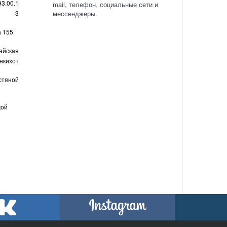
93.00.1
mail, телефон, социальные сети и
мессенджеры.
3
а 155
айская
нкихот
стяной
кой