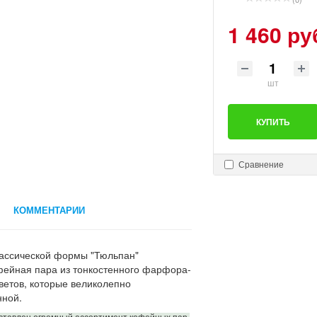
1 460 ру
шт
КУПИТЬ
Сравнение
КОММЕНТАРИИ
лассической формы "Тюльпан"
ейная пара из тонкостенного фарфора-
ветов, которые великолепно
нной.