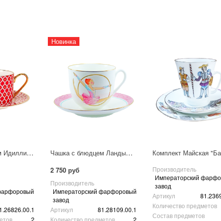
Новинка
Чашка с блюдцем Идиллия "Скарлетт 1"
Чашка с блюдцем Ландыш "Обруч"
Производитель
2 750 руб
Императорский фарф
Производитель
завод
фарфоровый
Императорский фарфоровый
Артикул
81.236
завод
Количество предметов
1.26826.00.1
Артикул
81.28109.00.1
Состав предметов
етов
2
Количество предметов
2