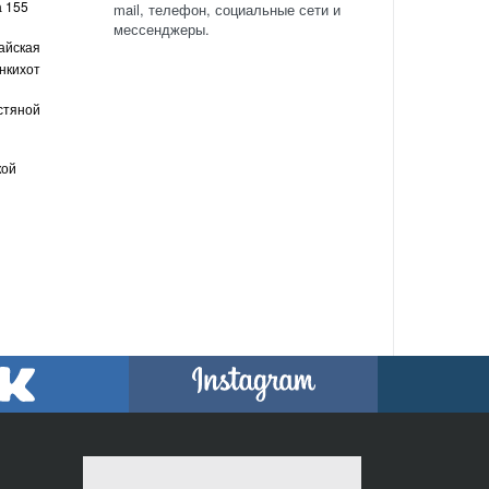
а 155
mail, телефон, социальные сети и
мессенджеры.
айская
нкихот
стяной
кой