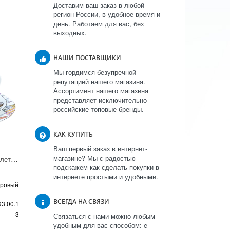
Доставим ваш заказ в любой
регион России, в удобное время и
день. Работаем для вас, без
выходных.
НАШИ ПОСТАВЩИКИ
Мы гордимся безупречной
репутацией нашего магазина.
Ассортимент нашего магазина
представляет исключительно
российские топовые бренды.
КАК КУПИТЬ
Ваш первый заказ в интернет-
магазине? Мы с радостью
Комплект Майская "Балет Дон Кихот" (из 3-х предметов)
подскажем как сделать покупки в
интернете простыми и удобными.
оровый
ВСЕГДА НА СВЯЗИ
93.00.1
3
Связаться с нами можно любым
удобным для вас способом: e-