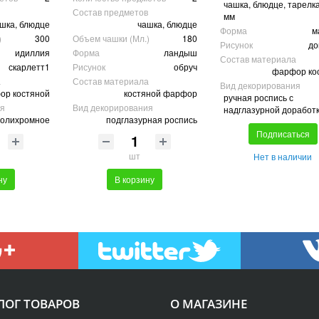
чашка, блюдце, тарелк
Состав предметов
мм
шка, блюдце
чашка, блюдце
Форма
м
)
300
Объем чашки (Мл.)
180
Рисунок
до
идиллия
Форма
ландыш
Состав материала
скарлетт1
Рисунок
обруч
фарфор ко
а
Состав материала
Вид декорирования
ор костяной
костяной фарфор
ручная роспись с
ия
Вид декорирования
надглазурной доработ
полихромное
подглазурная роспись
Подписаться
шт
Нет в наличии
ну
В корзину
ЛОГ ТОВАРОВ
О МАГАЗИНЕ