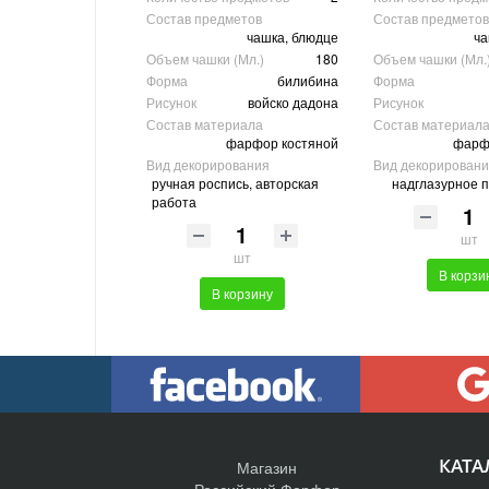
Состав предметов
Состав предметов
чашка, блюдце
ча
Объем чашки (Мл.)
180
Объем чашки (Мл.
Форма
билибина
Форма
Рисунок
войско дадона
Рисунок
Состав материала
Состав материал
фарфор костяной
фарф
Вид декорирования
Вид декорирован
ручная роспись, авторская
надглазурное 
работа
шт
шт
В корзи
В корзину
КАТА
Магазин