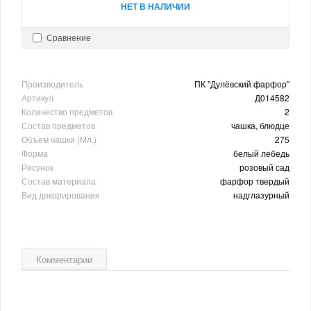
НЕТ В НАЛИЧИИ
Сравнение
Производитель
ПК "Дулёвский фарфор"
Артикул
Д014582
Количество предметов
2
Состав предметов
чашка, блюдце
Объем чашки (Мл.)
275
Форма
белый лебедь
Рисунок
розовый сад
Состав материала
фарфор твердый
Вид декорирования
надглазурный
Комментарии