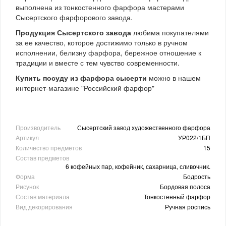
выполнена из тонкостенного фарфора мастерами
Сысертского фарфорового завода.
Продукция Сысертского завода
любима покупателями
за ее качество, которое достижимо только в ручном
исполнении, белизну фарфора, бережное отношение к
традиции и вместе с тем чувство современности.
Купить посуду из фарфора сысерти
можно в нашем
интернет-магазине "Российский фарфор"
Производитель
Сысертский завод художественного фарфора
Артикул
УР022/1БП
Количество предметов
15
Состав предметов
6 кофейных пар, кофейник, сахарница, сливочник.
Форма
Бодрость
Рисунок
Бордовая полоса
Состав материала
Тонкостенный фарфор
Вид декорирования
Ручная роспись