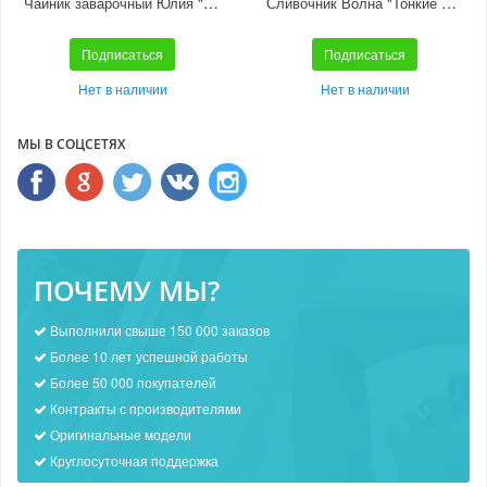
Чайник заварочный Юлия "Солнечный букет"
Сливочник Волна "Тонкие веточки"
Подписаться
Подписаться
Нет в наличии
Нет в наличии
МЫ В СОЦСЕТЯХ
ПОЧЕМУ МЫ?
Выполнили свыше 150 000 заказов
Более 10 лет успешной работы
Более 50 000 покупателей
Контракты с производителями
Оригинальные модели
Круглосуточная поддержка