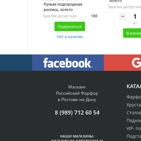
золото
Ручная подглазурная
Тарелка десертна
роспись, золото
Тарелка десертная
150
шт
Подписаться
В корзи
Нет в наличии
КАТА
Магазин
Российский Фарфор
Фарфо
в Ростове-на-Дону
Хруст
8 (989) 712 60 54
Столо
Подно
VIP- п
Подст
НАШИ МАГАЗИНЫ:
МАГАЗИН НА КИРОВСКОМ 44