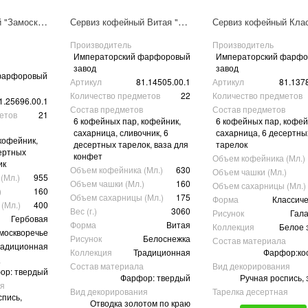
Сервиз кофейный "Замоскворечье" 6/20
Сервиз кофейный Витая "Белоснежка" 6/22
Производитель
Производитель
Императорский фарфоровый
Императорский фарф
завод
завод
фарфоровый
Артикул
81.14505.00.1
Артикул
81.137
Количество предметов
22
Количество предметов
1.25696.00.1
Состав предметов
Состав предметов
етов
21
6 кофейных пар, кофейник,
6 кофейных пар, кофей
сахарница, сливочник, 6
сахарница, 6 десертны
кофейник,
десертных тарелок, ваза для
тарелок
ертных
конфет
Объем кофейника (Мл.)
ик
Объем кофейника (Мл.)
630
Объем чашки (Мл.)
(Мл.)
955
Объем чашки (Мл.)
160
Объем сахарницы (Мл.)
)
160
Объем сахарницы (Мл.)
175
Форма
Классиче
(Мл.)
400
Вес (г.)
3060
Рисунок
Гал
Гербовая
Форма
Витая
Коллекция
Белое 
москворечье
Рисунок
Белоснежка
Состав материала
радиционная
Коллекция
Традиционная
Фарфор:ко
а
Состав материала
Вид декорирования
ор: твердый
Фарфор: твердый
Ручная роспись, 
ия
Вид декорирования
Тарелка десертная
спись,
Отводка золотом по краю