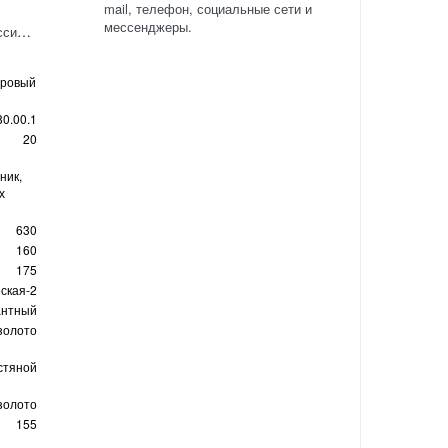
mail, телефон, социальные сети и
мессенджеры.
Сервиз кофейный Классическая-2 "Галантный" 6/20
оровый
80.00.1
20
ник,
х
630
160
175
ская-2
антный
золото
стяной
золото
155