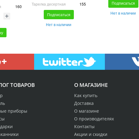
Подписаться
Тарелка десертная
155
я
160
Нет в наличии
Подписаться
Нет в наличии
ну
ЛОГ ТОВАРОВ
О МАГАЗИНЕ
р
Как купить
аль
Доставка
вые приборы
О магазине
сы
О производителях
одарки
Контакты
аканники
Акции и скидки