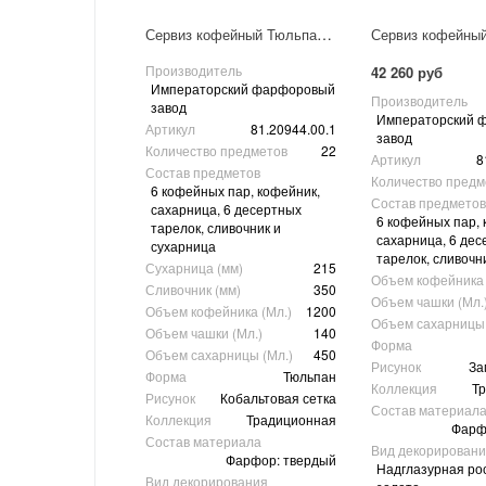
Сервиз кофейный Тюльпан "Кобальтовая сетка" 6/20
Производитель
42 260 руб
Императорский фарфоровый
Производитель
завод
Императорский 
Артикул
81.20944.00.1
завод
Количество предметов
22
Артикул
8
Состав предметов
Количество предм
6 кофейных пар, кофейник,
Состав предметов
сахарница, 6 десертных
6 кофейных пар, 
тарелок, сливочник и
сахарница, 6 дес
сухарница
тарелок, сливочн
Сухарница (мм)
215
Объем кофейника 
Сливочник (мм)
350
Объем чашки (Мл.
Объем кофейника (Мл.)
1200
Объем сахарницы 
Объем чашки (Мл.)
140
Форма
Объем сахарницы (Мл.)
450
Рисунок
За
Форма
Тюльпан
Коллекция
Т
Рисунок
Кобальтовая сетка
Состав материал
Коллекция
Традиционная
Фарф
Состав материала
Вид декорирован
Фарфор: твердый
Надглазурная ро
Вид декорирования