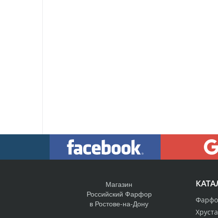
КАТА
Магазин
Российский Фарфор
Фарфо
в Ростове-на-Дону
Хруст